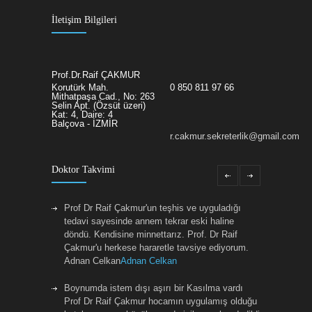
İletişim Bilgileri
Prof.Dr.Raif ÇAKMUR
Korutürk Mah.
0 850 811 97 66
Mithatpaşa Cad., No: 263
Selin Apt. (Özsüt üzeri)
Kat: 4, Daire: 4
Balçova - İZMİR
r.cakmur.sekreterlik@gmail.com
Doktor Takvimi
Prof Dr Raif Çakmur'un teşhis ve uyguladığı
tedavi sayesinde annem tekrar eski haline
döndü. Kendisine minnettarız. Prof. Dr Raif
Çakmur'u herkese hararetle tavsiye ediyorum.
Adnan Celkan
Adnan Celkan
Boynumda istem dışı aşırı bir Kasılma vardı
Prof Dr Raif Çakmur hocamın uygulamış olduğu