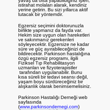
yavaş da olsa yapabildiğiniz işleri,
istirahat molaları alarak, kendiniz
yerine getirin. Bu sizi yıllarca aktif
tutacak bir yöntemdir.
Egzersiz seçimini doktorunuzla
birlikte yapmanız da fayda var.
Hekim size uygun olan hareketleri
ve sakınmanız gerekenleri
söyleyecektir. Egzersize ne kadar
süre ve güç ayırabileceğinizi de
bildirecektir. Parkinson hastalığına
özgü egzersiz programı, ilgili
Fiziksel Tıp Rehabilitasyon
uzmanları ve fizyoterapistler
tarafından uygulanabilir. Bunu
kısa süreli bir tedavi seansı değil,
yaşam boyu sürdüreceğiniz bir
alışkanlık olarak benimsemelisiniz.
Parkinson Hastalığı Derneği web
sayfasında
(
www.parkinsondernegi.com
)