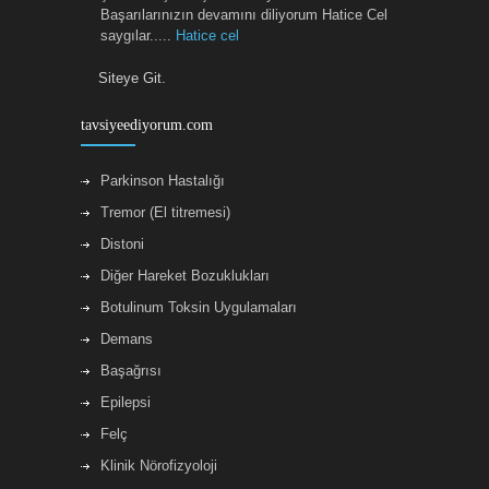
Başarılarınızın devamını diliyorum Hatice Cel
saygılar.....
Hatice cel
Siteye Git.
Sayin Raif Hocamiza boynumdaki distoni
tedavisi icin botoks uygulamasina devam
etmekteyim.Onceden rahatsizligim icin bircok
tavsiyeediyorum.com
doktor ve tedavi denemistim.Raif Hocamizin bu
konuda İzmirdeki en dogru adres oldugunu
Parkinson Hastalığı
soyleyebilirim.Allah herkese sifa versin.
Merih
ilk
Tremor (El titremesi)
Distoni
Diğer Hareket Bozuklukları
Botulinum Toksin Uygulamaları
Demans
Başağrısı
Epilepsi
Felç
Klinik Nörofizyoloji