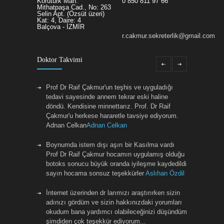
Korutürk Mah.
0 850 811 97 66
Mithatpaşa Cad., No: 263
Selin Apt. (Özsüt üzeri)
Kat: 4, Daire: 4
Balçova - İZMİR
r.cakmur.sekreterlik@gmail.com
Doktor Takvimi
Prof Dr Raif Çakmur'un teşhis ve uyguladığı
tedavi sayesinde annem tekrar eski haline
döndü. Kendisine minnettarız. Prof. Dr Raif
Çakmur'u herkese hararetle tavsiye ediyorum.
Adnan Celkan
Adnan Celkan
Boynumda istem dışı aşırı bir Kasılma vardı
Prof Dr Raif Çakmur hocamın uygulamış olduğu
botoks sonucu büyük oranda iyileşme kaydedildi
sayın hocama sonsuz teşekkürler
Aslıhan Özdil
İnternet üzerinden dr larımızı araştırırken sizin
adınızı gördüm ve sizin hakkınızdaki yorumları
okudum bana yardımcı olabileceğinizi düşündüm
şimdiden çok teşekkür ediyorum...