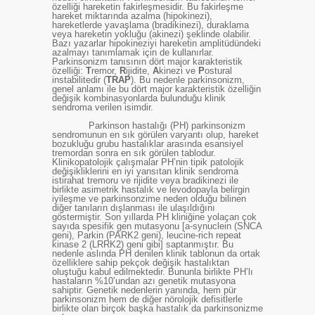
özelliği hareketin fakirleşmesidir. Bu fakirleşme
hareket miktarında azalma (hipokinezi),
hareketlerde yavaşlama (bradikinezi), duraklama
veya hareketin yokluğu (akinezi) şeklinde olabilir.
Bazı yazarlar hipokineziyi hareketin amplitüdündeki
azalmayı tanımlamak için de kullanırlar.
Parkinsonizm tanısının dört major karakteristik
özelliği:
T
remor,
R
ijidite,
A
kinezi ve
P
ostural
instabilitedir (
TRAP
). Bu nedenle parkinsonizm,
genel anlamı ile bu dört major karakteristik
özelliğin
değişik kombinasyonlarda bulunduğu klinik
sendroma verilen isimdir.
Parkinson hastalığı (PH) parkinsonizm
sendromunun en sık görülen varyantı olup, hareket
bozukluğu grubu hastalıklar arasında esansiyel
tremordan sonra en sık görülen tablodur.
Klinikopatolojik çalışmalar PH’nin tipik patolojik
değişikliklerini en iyi yansıtan klinik sendroma
istirahat tremoru ve rijidite veya bradikinezi ile
birlikte asimetrik hastalık ve levodopayla belirgin
iyileşme ve parkinsonzime neden olduğu bilinen
diğer tanıların dışlanması ile ulaşıldığını
göstermiştir. Son yıllarda PH kliniğine yolaçan çok
sayıda spesifik gen mutasyonu [
a
-synuclein (SNCA
geni), Parkin (PARK2 geni), leucine-rich repeat
kinase 2 (LRRK2) geni gibi] saptanmıştır. Bu
nedenle aslında PH denilen klinik tablonun da ortak
özelliklere sahip pekçok değişik hastalıktan
oluştuğu kabul edilmektedir. Bununla birlikte PH’lı
hastaların %10’undan azı genetik mutasyona
sahiptir. Genetik nedenlerin yanında, hem pür
parkinsonizm hem de diğer nörolojik defisitlerle
birlikte olan birçok başka hastalık da parkinsonizme