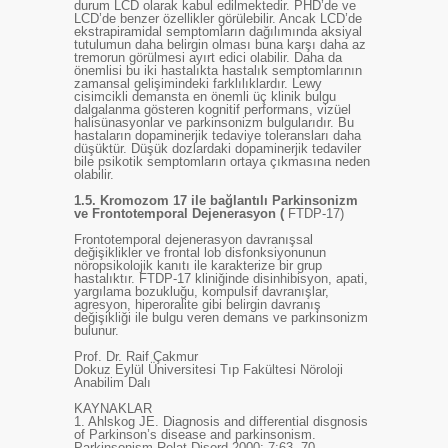
durum LCD olarak kabul edilmektedir. PHD’de ve
LCD’de benzer özellikler görülebilir. Ancak LCD’de
ekstrapiramidal semptomların dağılımında aksiyal
tutulumun daha belirgin olması buna karşı daha az
tremorun görülmesi ayırt edici olabilir. Daha da
önemlisi bu iki hastalıkta hastalık semptomlarının
zamansal gelişimindeki farklılıklardır. Lewy
cisimcikli demansta en önemli üç klinik bulgu
dalgalanma gösteren kognitif performans, vizüel
halisünasyonlar ve parkinsonizm bulgularıdır. Bu
hastaların dopaminerjik tedaviye toleransları daha
düşüktür. Düşük dozlardaki dopaminerjik tedaviler
bile psikotik semptomların ortaya çıkmasına neden
olabilir.
1.5.
Kromozom 17 ile bağlantılı Parkinsonizm
ve Frontotemporal Dejenerasyon (
FTDP-17)
Frontotemporal dejenerasyon davranışsal
değişiklikler ve frontal lob disfonksiyonunun
nöropsikolojik kanıtı ile karakterize bir grup
hastalıktır. FTDP-17 kliniğinde disinhibisyon, apati,
yargılama bozukluğu, kompulsif davranışlar,
agresyon, hiperoralite gibi belirgin davranış
değişikliği ile bulgu veren demans ve parkinsonizm
bulunur.
Prof. Dr. Raif Çakmur
Dokuz Eylül Üniversitesi Tıp Fakültesi Nöroloji
Anabilim Dalı
KAYNAKLAR
1.
Ahlskog JE. Diagnosis and differential disgnosis
of Parkinson’s disease and parkinsonism.
Parkinsonism Relat Disord 2000; 7:63- 70.