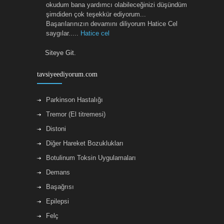
okudum bana yardımcı olabileceğinizi düşündüm
şimdiden çok teşekkür ediyorum...
Başarılarınızın devamını diliyorum Hatice Cel
saygılar.....
Hatice cel
Siteye Git.
Sayin Raif Hocamiza boynumdaki distoni
tedavisi icin botoks uygulamasina devam
etmekteyim.Onceden rahatsizligim icin bircok
tavsiyeediyorum.com
doktor ve tedavi denemistim.Raif Hocamizin bu
konuda İzmirdeki en dogru adres oldugunu
Parkinson Hastalığı
soyleyebilirim.Allah herkese sifa versin.
Merih
ilk
Tremor (El titremesi)
Distoni
Diğer Hareket Bozuklukları
Botulinum Toksin Uygulamaları
Demans
Başağrısı
Epilepsi
Felç