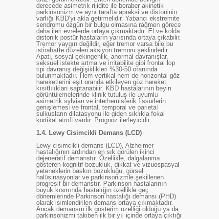
derecede asimetrik rijidite ile beraber akinetik
parkinsonizm ve aynı tarafta apraksi ve distoninin
varlığı KBD’yi akla getirmelidir. Yabanci ekstremite
sendromu özgün bir bulgu olmasına rağmen görece
daha ileri evrelerde ortaya çıkmaktadır. El ve kolda
distonik postür hastaların yarısında ortaya çıkabilir.
Tremor yaygın değildir, eğer tremor varsa bile bu
istirahatte düzelen aksiyon tremoru şeklindedir.
Apati, sosyal çekingenlik, anormal davranışlar,
seksüel istekte artma ve irritabilite gibi frontal lop
tipi davranış değişiklikleri %30-50 oranında
bulunmaktadır. Hem vertikal hem de horizontal göz
hareketlerini eşit oranda etkileyen göz hareket
kısıtlılıkları saptanabilir. KBD hastalarının beyin
görüntülemelerinde klinik tutuluş ile uyumlu
asimetrik sylvian ve interhemisferik fissürlerin
genişlemesi ve frontal, temporal ve parietal
sulkusların dilatasyonu ile giden sıklıkla fokal
kortikal atrofi vardır. Prognoz ilerleyicidir.
1.4.
Lewy Cisimcikli Demans (LCD)
Lewy cisimcikli demans (LCD), Alzheimer
hastalığının ardından en sık görülen ikinci
dejeneratif demanstır. Özellikle, dalgalanma
gösteren kognitif bozukluk, dikkat ve vizuospasyal
yeteneklerin baskın bozukluğu, görsel
halüsinasyonlar ve parkinsonizmle şekillenen
progresif bir demanstır. Parkinson hastalarının
büyük kısmında hastalığın özellikle geç
dönemlerinde Parkinson hastalığı demansı (PHD)
olarak isimlendirilen demans ortaya çıkmaktadır.
Ancak demansın ilk gösterim özelliği olduğu ya da
parkinsonizmi takiben ilk bir yıl içinde ortaya çıktığı