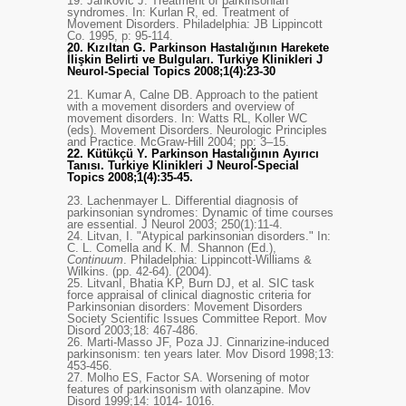
19.
Jankovic J. Treatment of parkinsonian
syndromes. In: Kurlan R, ed. Treatment of
Movement Disorders. Philadelphia: JB Lippincott
Co. 1995, p: 95-114.
20.
Kızıltan G. Parkinson Hastalığının Harekete
İlişkin Belirti ve Bulguları.
Turkiye Klinikleri J
Neurol-Special Topics 2008;1(4):23-30
21.
Kumar A, Calne DB. Approach to the patient
with a movement disorders and overview of
movement disorders. In: Watts RL, Koller WC
(eds). Movement Disorders. Neurologic Principles
and Practice. McGraw-Hill 2004; pp: 3–15.
22.
Kütükçü Y. Parkinson Hastalığının Ayırıcı
Tanısı.
Turkiye Klinikleri J Neurol-Special
Topics 2008;1(4):35-45.
23.
Lachenmayer L. Differential diagnosis of
parkinsonian syndromes: Dynamic of time courses
are essential. J Neurol 2003; 250(1):11-4.
24.
Litvan, I. "Atypical parkinsonian disorders." In:
C. L. Comella and K. M. Shannon (Ed.),
Continuum
. Philadelphia: Lippincott-Williams &
Wilkins. (pp. 42-64). (2004).
25.
LitvanI, Bhatia KP, Burn DJ, et al. SIC task
force appraisal of clinical diagnostic criteria for
Parkinsonian disorders: Movement Disorders
Society Scientific Issues Committee Report. Mov
Disord 2003;18: 467-486.
26.
Marti-Masso JF, Poza JJ. Cinnarizine-induced
parkinsonism: ten years later. Mov Disord 1998;13:
453-456.
27.
Molho ES, Factor SA. Worsening of motor
features of parkinsonism with olanzapine. Mov
Disord 1999;14: 1014- 1016.