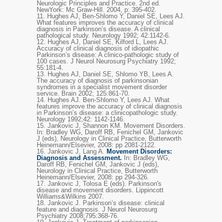
Neurologic Principles and Practice. 2nd ed.
NewYork: Mc Graw-Hill. 2004, p: 395-402.
11.
Hughes AJ, Ben-Shlomo Y, Daniel SE, Lees AJ.
What features improves the accuracy of clinical
diagnosis in Parkinson’s disease. A clinical
pathological study. Neurology 1992; 42:1142-6.
12.
Hughes AJ, Daniel SE, Kilford L, Lees AJ.
Accuracy of clinical diagnosis of idiopathic
Parkinson’s disease: A clinico-pathologic study of
100 cases. J Neurol Neurosurg Psychiatry 1992;
55:181-4.
13.
Hughes AJ, Daniel SE, Shlomo YB, Lees A.
The accuracy of diagnosis of parkinsonian
syndromes in a specialist movement disorder
service. Brain 2002; 125:861-70.
14.
Hughes AJ. Ben-Shlomo Y, Lees AJ. What
features improve the accuracy of clinical diagnosis
in Parkinson’s disease: a clinicopathologic study.
Neurology 1992;42: 1142-1146.
15.
Jankovic J, Shannon KM. Movement Disorders.
In: Bradley WG, Daroff RB, Fenichel GM, Jankovic
J (eds), Neurology in Clinical Practice, Butterworth
Heinemann/Elsevier, 2008: pp 2081-2122.
16.
Jankovic J, Lang A.
Movement Disorders:
Diagnosis and Assessment.
In: Bradley WG,
Daroff RB, Fenichel GM, Jankovic J (eds),
Neurology in Clinical Practice, Butterworth
Heinemann/Elsevier, 2008: pp 294-326.
17.
Jankovic J, Tolosa E (eds). Parkinson's
disease and movement disorders. Lippincott
Williams&Wilkins 2007.
18.
Jankovic J. Parkinson’s disease: clinical
feature and diagnosis. J Neurol Neurosurg
Psychiatry 2008;795:368-76.