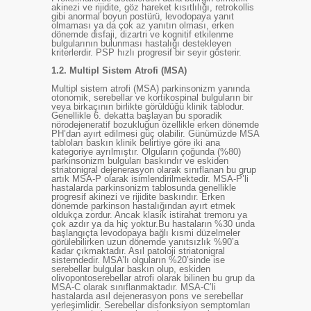
akinezi ve rijidite, göz hareket kısıtlılığı, retrokollis
gibi anormal boyun postürü, levodopaya yanıt
olmaması ya da çok az yanıtın olması, erken
dönemde disfaji, dizartri ve kognitif etkilenme
bulgularının bulunması hastalığı destekleyen
kriterlerdir. PSP hızlı progresif bir seyir gösterir.
1.2.
Multipl Sistem Atrofi (MSA)
Multipl sistem atrofi (MSA) parkinsonizm yanında
otonomik, serebellar ve kortikospinal bulguların bir
veya birkaçının birlikte görüldüğü klinik tablodur.
Genellikle 6. dekatta başlayan bu sporadik
nörodejeneratif bozukluğun özellikle erken dönemde
PH’dan ayırt edilmesi güç olabilir. Günümüzde MSA
tabloları baskın klinik belirtiye göre iki ana
kategoriye ayrılmıştır. Olguların çoğunda (%80)
parkinsonizm bulguları baskındır ve eskiden
striatonigral dejenerasyon olarak sınıflanan bu grup
artık MSA-P olarak isimlendirilmektedir. MSA-P’li
hastalarda parkinsonizm tablosunda genellikle
progresif akinezi ve rijidite baskındır. Erken
dönemde parkinson hastalığından ayırt etmek
oldukça zordur. Ancak klasik istirahat tremoru ya
çok azdır ya da hiç yoktur.Bu hastaların %30 unda
başlangıçta levodopaya bağlı kısmi düzelmeler
görülebilirken uzun dönemde yanıtsızlık %90’a
kadar çıkmaktadır. Asıl patoloji striatonigral
sistemdedir. MSA’lı olguların %20’sinde ise
serebellar bulgular baskın olup, eskiden
olivopontoserebellar atrofi olarak bilinen bu grup da
MSA-C olarak sınıflanmaktadır. MSA-C’li
hastalarda asıl dejenerasyon pons ve serebellar
yerleşimlidir. Serebellar disfonksiyon semptomları