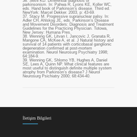
36.
Sethi KD. Differential diagnosis of
parkinsonism. In: Pahwa R, Lyons KE, Koller WC,
eds. Hand book of Parkinson’s disease. Third ed.
NewYork: Marcel Dekker. 2003, p: 43-69.
37.
Stacy M. Progressive supranuclear palsy. In:
Adler CH, Ahlskog JE, eds. Parkinson’s Disease
and Movement Disorders: Diagnosis and Treatment
Guidelines for the Practicing Physician. Totowa,
New Jersey: Humana Pres.
38.
Wenning GK, Litvan I, Jancovic J, Granata R,
Mangone CA, McKee A, et al. J Natural history and
survival of 14 patients with corticobasal ganglionic
degeneration confirmed at post-mortem
examination. Neurol Neurosurg Psychiatry 1998;
64:184-9.
39.
Wenning GK, Shlomo YB, Hughes A, Daniel
SE, Lees A, Quinn NP. What clinical features are
most useful to distinguish definite multiple system
atrophy from Parkinson’s disease? J Neurol
Neurosurg Psichiatry 2000; 68:434-40.
İletişim Bilgileri