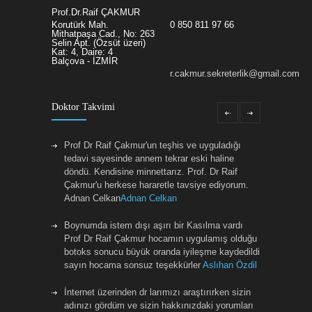
Prof.Dr.Raif ÇAKMUR
Korutürk Mah.
0 850 811 97 66
Mithatpaşa Cad., No: 263
Selin Apt. (Özsüt üzeri)
Kat: 4, Daire: 4
Balçova - İZMİR
r.cakmur.sekreterlik@gmail.com
Doktor Takvimi
Prof Dr Raif Çakmur'un teşhis ve uyguladığı
tedavi sayesinde annem tekrar eski haline
döndü. Kendisine minnettarız. Prof. Dr Raif
Çakmur'u herkese hararetle tavsiye ediyorum.
Adnan Celkan
Adnan Celkan
Boynumda istem dışı aşırı bir Kasılma vardı
Prof Dr Raif Çakmur hocamın uygulamış olduğu
botoks sonucu büyük oranda iyileşme kaydedildi
sayın hocama sonsuz teşekkürler
Aslıhan Özdil
İnternet üzerinden dr larımızı araştırırken sizin
adınızı gördüm ve sizin hakkınızdaki yorumları