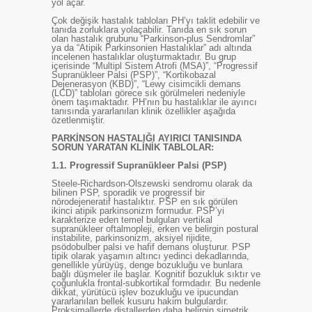
yol açar.
Çok değişik hastalık tabloları PH’yı taklit edebilir ve
tanıda zorluklara yolaçabilir. Tanıda en sık sorun
olan hastalık grubunu “Parkinson-plus Sendromlar”
ya da “Atipik Parkinsonien Hastalıklar” adı altında
incelenen hastalıklar oluşturmaktadır. Bu grup
içerisinde “Multipl Sistem Atrofi (MSA)”, “Progressif
Supranükleer Palsi (PSP)”, “Kortikobazal
Dejenerasyon (KBD)”, “Lewy cisimcikli demans
(LCD)” tabloları görece sık görülmeleri nedeniyle
önem taşımaktadır. PH’nın bu hastalıklar ile ayırıcı
tanısında yararlanılan klinik özellikler aşağıda
özetlenmiştir.
PARKİNSON HASTALIĞI AYIRICI TANISINDA
SORUN YARATAN KLİNİK TABLOLAR:
1.1.
Progressif Supranükleer Palsi (PSP)
Steele-Richardson-Olszewski sendromu olarak da
bilinen PSP, sporadik ve progressif bir
nörodejeneratif hastalıktır. PSP en sık görülen
ikinci atipik parkinsonizm formudur. PSP’yi
karakterize eden temel bulguları vertikal
supranükleer oftalmopleji, erken ve belirgin postural
instabilite, parkinsonizm, aksiyel rijidite,
psödobulber palsi ve hafif demans oluşturur. PSP
tipik olarak yaşamın altıncı yedinci dekadlarında,
genellikle yürüyüş, denge bozukluğu ve bunlara
bağlı düşmeler ile başlar. Kognitif bozukluk sıktır ve
çoğunlukla frontal-subkortikal formdadır. Bu nedenle
dikkat, yürütücü işlev bozukluğu ve ipucundan
yararlanılan bellek kusuru hakim bulgulardır.
Proksimallerde distallerden daha belirgin simetrik