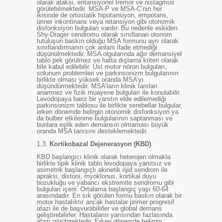
olarak ataksi, entansiyonel tremor ve nistagmus
görülebilmektedir. MSA-P ve MSA-C’nin her
ikisinde de ortostatik hipotansiyon, empotans,
üriner inkontinans veya retansiyon gibi otonomik
disfonksiyon bulguları vardır. Bu nedenle eskiden
Shy-Drager sendromu olarak sınıflanan otonom
tutuluşun baskın olduğu MSA formunu ayrı olarak
sınıflandırmanın çok anlam ifade etmediği
düşünülmektedir. MSA olgularında ağır demansiyel
tablo pek görülmez ve hatta dışlama kriteri olarak
bile kabul edilebilir. Üst motor nöron bulguları,
solunum problemleri ve parkinsonizm bulgularının
birlikte olması yüksek oranda MSA’yı
düşündürmektedir. MSA’ların klinik tanıları
anamnez ve fizik muayene bulguları ile konulabilir.
Levodopaya bariz bir yanıtın elde edilemediği
parkinsonizm tablosu ile birlikte serebellar bulgular,
erken dönemde belirgin otonomik disfonksiyon ya
da bulber etkilenme bulgularının saptanması ve
bunlara eşlik eden demansın olmaması büyük
oranda MSA tanısını desteklemektedir.
1.3.
Kortikobazal Dejenerasyon (KBD)
KBD başlangıcı klinik olarak heterojen olmakla
birlikte tipik klinik tablo levodopaya yanıtsız ve
asimetrik başlangıçlı akinetik rijid sendrom ile
apraksi, distoni, myoklonus, kortikal duyu
bozukluğu ve yabancı ekstremite sendromu gibi
bulguları içerir. Ortalama başlangıç yaşı 60-64
arasındadır. En sık görülen formu baskın olarak bir
motor hastalıktır ancak hastalar primer progresif
afazi ile de başvurabilirler ve global demans
geliştirebilirler. Hastaların yarısından fazlasında
afazi görülmektedir. Erken dönemde belirgin