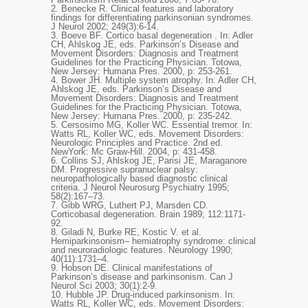
2.
Benecke R. Clinical features and laboratory
findings for differentiating parkinsonian syndromes.
J Neurol 2002; 249(3):6-14.
3.
Boeve BF. Cortico basal degeneration . In: Adler
CH, Ahlskog JE, eds. Parkinson’s Disease and
Movement Disorders: Diagnosis and Treatment
Guidelines for the Practicing Physician. Totowa,
New Jersey: Humana Pres. 2000, p: 253-261.
4.
Bower JH. Multiple system atrophy. In: Adler CH,
Ahlskog JE, eds. Parkinson’s Disease and
Movement Disorders: Diagnosis and Treatment
Guidelines for the Practicing Physician. Totowa,
New Jersey: Humana Pres. 2000, p: 235-242.
5.
Cersosimo MG, Koller WC. Essential tremor. In:
Watts RL, Koller WC, eds. Movement Disorders:
Neurologic Principles and Practice. 2nd ed.
NewYork: Mc Graw-Hill. 2004, p: 431-458.
6.
Collins SJ, Ahlskog JE, Parisi JE, Maraganore
DM. Progressive supranuclear palsy:
neuropathologically based diagnostic clinical
criteria. J Neurol Neurosurg Psychiatry 1995;
58(2):167–73.
7.
Gibb WRG, Luthert PJ, Marsden CD.
Corticobasal degeneration. Brain 1989; 112:1171-
92.
8.
Giladi N, Burke RE, Kostic V. et al.
Hemiparkinsonism– hemiatrophy syndrome: clinical
and neuroradiologic features. Neurology 1990;
40(11):1731–4.
9.
Hobson DE. Clinical manifestations of
Parkinson’s disease and parkinsonism. Can J
Neurol Sci 2003; 30(1):2-9.
10.
Hubble JP. Drug-induced parkinsonism. In:
Watts RL, Koller WC, eds. Movement Disorders: