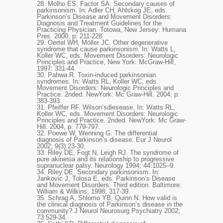
28.
Molho ES, Factor SA. Secondary causes of
parkinsonism. In: Adler CH, Ahlskog JE, eds.
Parkinson’s Disease and Movement Disorders:
Diagnosis and Treatment Guidelines for the
Practicing Physician. Totowa, New Jersey: Humana
Pres. 2000, p: 211-228.
29.
Oertel WH, Möller JC. Other degenerative
syndrome that cause parkinsonism. In: Watts L,
Koller WC, eds. Movement Disorders: Neurologic
Principles and Practice, New York: McGraw-Hill,
1997: 331-44.
30.
Pahwa R. Toxin-induced parkinsonian
syndromes. In: Watts RL, Koller WC, eds.
Movement Disorders: Neurologic Principles and
Practice. 2nded. NewYork: Mc Graw-Hill. 2004, p:
383-393.
31.
Pfeiffer RF. Wilson’sdiesease. In: Watts RL,
Koller WC, eds. Movement Disorders: Neurologic
Principles and Practice. 2nded. NewYork: Mc Graw-
Hill. 2004, p: 779-797.
32.
Poewe W, Wenning G. The differential
diagnosis of Parkinson’s disease. Eur J Neurol
2002; 9(3):23-30.
33.
Riley DE, Fogt N, Leigh RJ. The syndrome of
pure akinesia and its relationship to progressive
supranuclear palsy. Neurology 1994; 44:1025–9.
34.
Riley DE. Secondary parkinsonism. In:
Jankovic J, Tolosa E, eds. Parkinson’s Disease
and Movement Disorders. Third edition. Baltimore:
William & Wilkins, 1998; 317-39.
35.
Schrag A, Shlomo YB, Quinn N. How valid is
the clinical diagnosis of Parkinson’s disease in the
community? J Neurol Neurosurg Psychiatry 2002;
73:529-34.